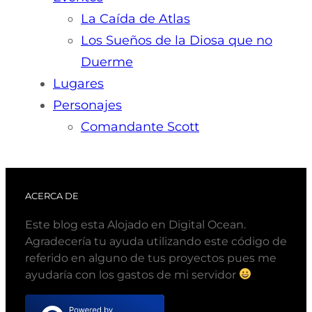
La Caída de Atlas
Los Sueños de la Diosa que no
Duerme
Lugares
Personajes
Comandante Scott
ACERCA DE
Este blog esta Alojado en Digital Ocean.
Agradecería tu ayuda utilizando este código de
referido en alguno de tus proyectos pues me
ayudaría con los gastos de mi servidor