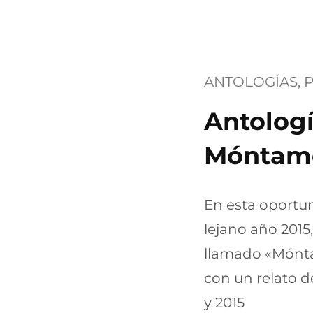
ANTOLOGÍAS
, 
P
Antologí
Móntame
En esta oportu
lejano año 2015,
llamado «Mónta
con un relato d
y 2015