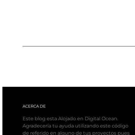
ACERCA DE
Este blog esta Alojado en Digital Ocean.
Agradecería tu ayuda utilizando este código
de referido en alguno de tus proyectos pues