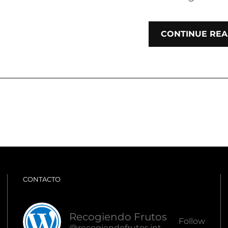
CONTINUE REA
CONTACTO
Recogiendo Frutos
Follow
@recogiendofrutos.interlan.ec@recogiendofrutos.interlan.ec