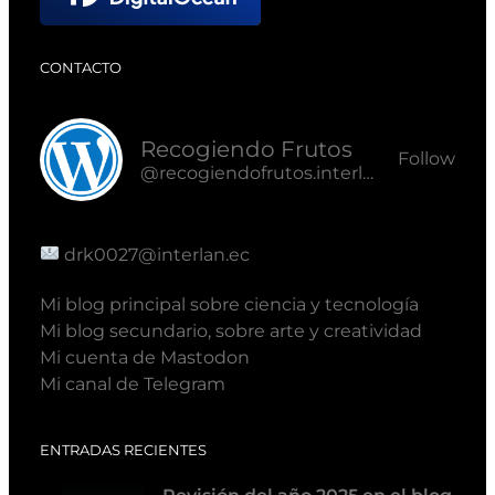
CONTACTO
Recogiendo Frutos
Follow
@recogiendofrutos.interlan.ec@recogiendofrutos.interlan.ec
drk0027@interlan.ec
Mi blog principal sobre ciencia y tecnología
Mi blog secundario, sobre arte y creatividad
Mi cuenta de Mastodon
Mi canal de Telegram
ENTRADAS RECIENTES