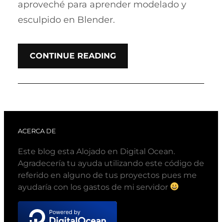
aproveché para aprender modelado y
esculpido en Blender.
CONTINUE READING
ACERCA DE
Este blog esta Alojado en Digital Ocean.
Agradecería tu ayuda utilizando este código de
referido en alguno de tus proyectos pues me
ayudaría con los gastos de mi servidor