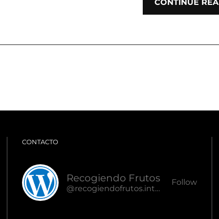
CONTINUE REA
CONTACTO
Recogiendo Frutos
Follow
@recogiendofrutos.interlan.ec@recogiendofrutos.interlan.ec