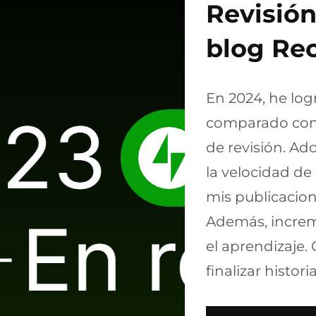
Revisión
blog Re
En 2024, he log
comparado con 
de revisión. Ad
la velocidad de
mis publicacion
Además, increm
el aprendizaje. 
finalizar histori