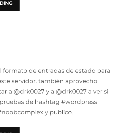
DING
l formato de entradas de estado para
este servidor. también aprovecho
itar a @drk0027 y a @drk0027 a ver si
 pruebas de hashtag #wordpress
 #noobcomplex y publíco.