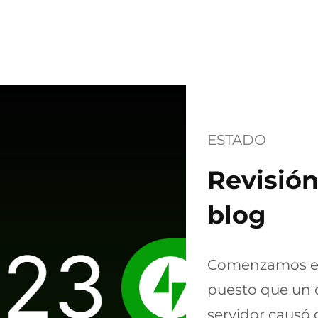
ESTADO
Revisión
blog
Comenzamos el
puesto que un c
servidor causó 