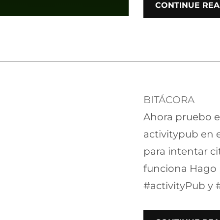
CONTINUE REA
BITÁCORA
Ahora pruebo e
activitypub en 
para intentar c
funciona Hago
#activityPub y