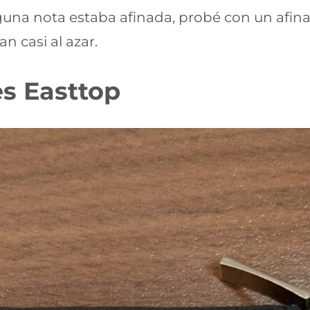
guna nota estaba afinada, probé con un afinad
n casi al azar.
s Easttop