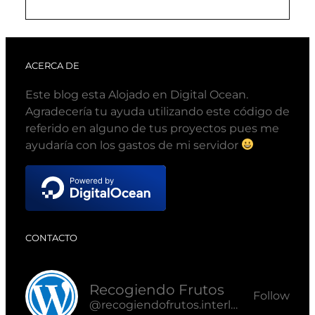
ACERCA DE
Este blog esta Alojado en Digital Ocean.
Agradecería tu ayuda utilizando este código de
referido en alguno de tus proyectos pues me
ayudaría con los gastos de mi servidor
CONTACTO
Recogiendo Frutos
Follow
@recogiendofrutos.interlan.ec@recogiendofrutos.interlan.ec