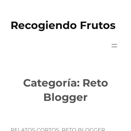
Saltar
al
Recogiendo Frutos
contenido
Categoría:
Reto
Blogger
RELATOS CORTOS
, 
RETO BLOGGER